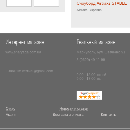
Сноуборд Airtraks STABLE
Airtraks, Украина
Интернет магазин
Реальный магазин
www.snaryaga.com.ua
Мариуполь, бул. Шевченко 91
8 (0629) 49-11-99
E-mail:
im.vertikal@gmail.com
9.00 - 18.00: пн-сб
9.00 - 17.00: вс
О нас
Новости и статьи
Акции
Доставка и оплата
Контакты