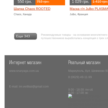
550 грн.
1 029 грн.
753 грн.
1 410 грн
Шапка Chaos ROOTED
Маска г/л Julbo PLASM
Chaos, Канада
Julbo, Франция
Рекомендуемые товары - на основании многолетнего
Еще 343
путешественников выработалась концепция о трех с
Интернет магазин
Реальный магазин
www.snaryaga.com.ua
Мариуполь, бул. Шевченко 9
8 (0629) 49-11-99
E-mail: im.vertikal@gmail.com
9.00 - 18.00: пн-сб
9.00 - 17.00: вс