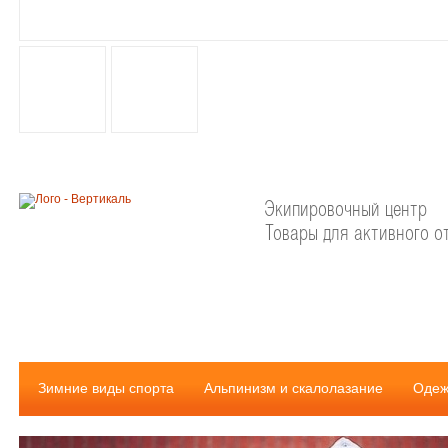
Экипировочный центр
Товары для активного о
Зимние виды спорта
Альпинизм и скалолазание
Одеж